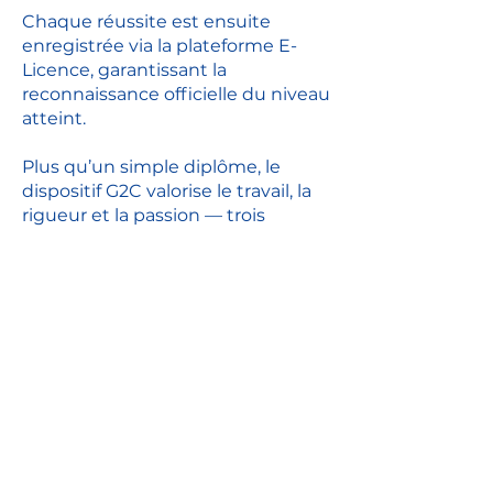
Chaque réussite est ensuite
enregistrée via la plateforme E-
Licence, garantissant la
reconnaissance officielle du niveau
atteint.
Plus qu’un simple diplôme, le
dispositif G2C valorise le travail, la
rigueur et la passion — trois
valeurs essentielles à la pratique
de la boxe. 🟦🟥
En savoir plus
Comité Régional de Boxe de La Réunion
Ce site a été financé à l’aide du FEDER (REACT-