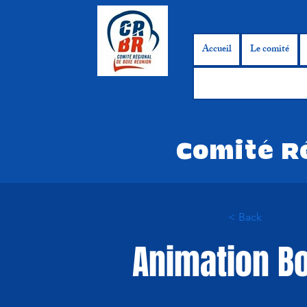
Accueil
Le comité
Comité R
< Back
Animation Bo