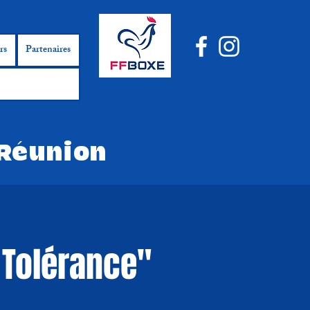
rs
Partenaires
 Réunion
 Tolérance"