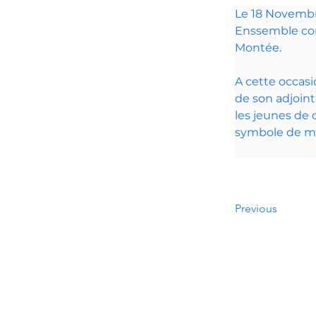
Le 18 Novembre
Enssemble cont
Montée.
A cette occas
de son adjoin
les jeunes de c
symbole de ma
Previous