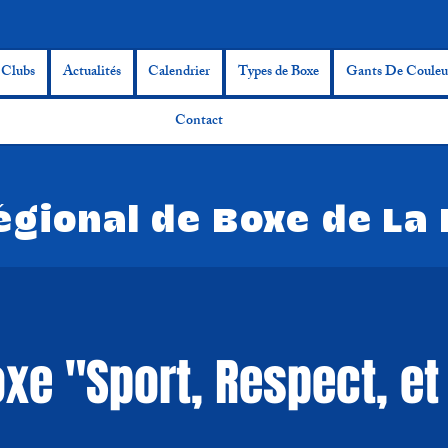
Clubs
Actualités
Calendrier
Types de Boxe
Gants De Couleu
Contact
égional de Boxe de La
xe "Sport, Respect, et