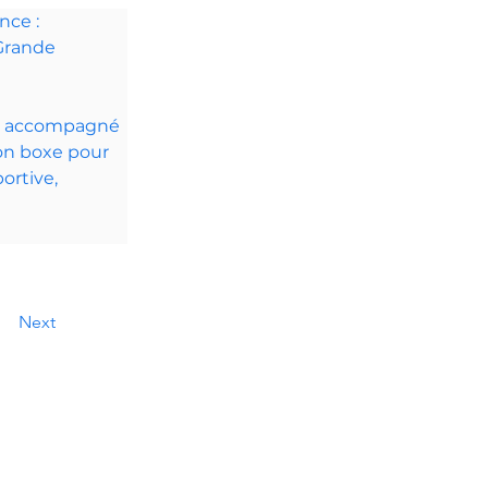
nce : 
Grande 
E" accompagné 
on boxe pour 
ortive, 
Next